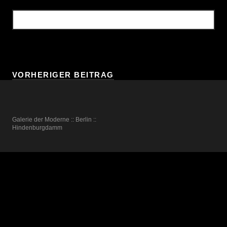
VORHERIGER BEITRAG
Galerie der Moderne :: Berlin ::
Hindenburgdamm